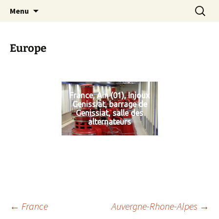
L'association du Quartier des Eaux CLaires
Aller
Recherc
UDHEC38
Menu
au
contenu
Europe
France, Ain (01), Injoux
Genissiat, barrage de
Genissiat, salle des
alternateurs
Navigation
←
France
Auvergne-Rhone-Alpes
→