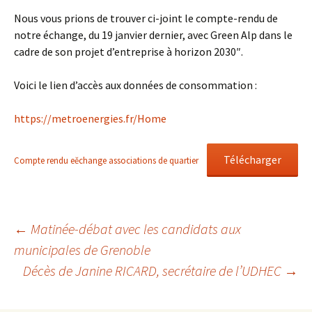
Nous vous prions de trouver ci-joint le compte-rendu de
notre échange, du 19 janvier dernier, avec Green Alp dans le
cadre de son projet d’entreprise à horizon 2030″.
Voici le lien d’accès aux données de consommation :
https://metroenergies.fr/Home
Télécharger
Compte rendu eěchange associations de quartier
Navigation
←
Matinée-débat avec les candidats aux
municipales de Grenoble
Décès de Janine RICARD, secrétaire de l’UDHEC
→
des