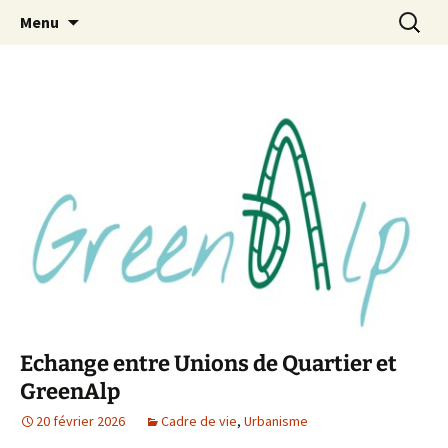
L'association du Quartier des Eaux CLaires
Aller
Recherc
UDHEC38
Menu
au
contenu
Echange entre Unions de Quartier et
GreenAlp
20 février 2026
Cadre de vie
,
Urbanisme