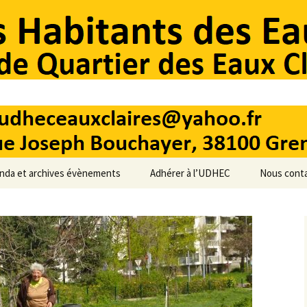
aux CLaires
nda et archives évènements
Adhérer à l’UDHEC
Nous cont
Pourquoi adhérer ?
Permanen
Liens utile
aires
Adresses u