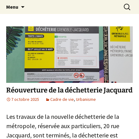
L'association du Quartier des Eaux CLaires
Aller
Recherc
UDHEC38
Menu
au
contenu
Réouverture de la déchetterie Jacquard
7 octobre 2025
Cadre de vie
,
Urbanisme
Les travaux de la nouvelle déchetterie de la
métropole, réservée aux particuliers, 20 rue
Jacquard, sont terminés, la déchetterie est